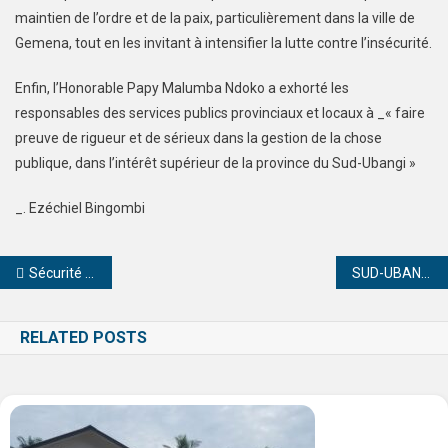
maintien de l’ordre et de la paix, particulièrement dans la ville de
Gemena, tout en les invitant à intensifier la lutte contre l’insécurité.
Enfin, l’Honorable Papy Malumba Ndoko a exhorté les
responsables des services publics provinciaux et locaux à _« faire
preuve de rigueur et de sérieux dans la gestion de la chose
publique, dans l’intérêt supérieur de la province du Sud-Ubangi »
_. Ezéchiel Bingombi
Sécurité sanitaire des aliments : Le CGEA/CREN-K au cœur de la transition « du fardeau aux solutions »
SUD-UBANGI / Assemblée Provinciale : Le Président de la commission santé dément les accusations de corruption visant le rapporteur Say Say Yambuka
RELATED POSTS