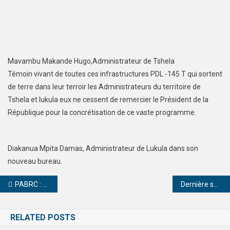
Mavambu Makande Hugo,Administrateur de Tshela
Témoin vivant de toutes ces infrastructures PDL -145 T qui sortent
de terre dans leur terroir les Administrateurs du territoire de
Tshela et lukula eux ne cessent de remercier le Président de la
République pour la concrétisation de ce vaste programme.
Diakanua Mpita Damas, Administrateur de Lukula dans son
nouveau bureau.
PABRC : Réception provisoire des infrastructures physiques de base, l’AZES de Maluku atteint une vitesse de croisière
Dernière sortie médiatique du VPM Bemba: la CENCO consternée mais pas surprise!
RELATED POSTS