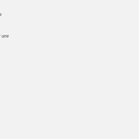
s
r une