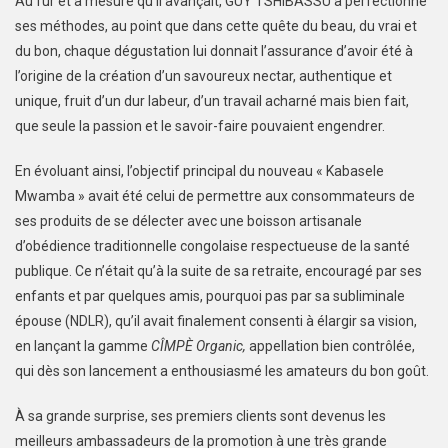
Au fur et à mesure qu’il avançait, GUY TSHIBASSU a perfectionné
ses méthodes, au point que dans cette quête du beau, du vrai et
du bon, chaque dégustation lui donnait l’assurance d’avoir été à
l’origine de la création d’un savoureux nectar, authentique et
unique, fruit d’un dur labeur, d’un travail acharné mais bien fait,
que seule la passion et le savoir-faire pouvaient engendrer.
En évoluant ainsi, l’objectif principal du nouveau « Kabasele
Mwamba » avait été celui de permettre aux consommateurs de
ses produits de se délecter avec une boisson artisanale
d’obédience traditionnelle congolaise respectueuse de la santé
publique. Ce n’était qu’à la suite de sa retraite, encouragé par ses
enfants et par quelques amis, pourquoi pas par sa subliminale
épouse (NDLR), qu’il avait finalement consenti à élargir sa vision,
en lançant la gamme
CÎMPÈ Organic,
appellation bien contrôlée,
qui dès son lancement a enthousiasmé les amateurs du bon goût.
À sa grande surprise, ses premiers clients sont devenus les
meilleurs ambassadeurs de la promotion à une très grande