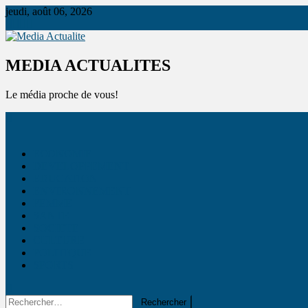
jeudi, août 06, 2026
Media Actualite
MEDIA ACTUALITES
Le média proche de vous!
ECONOMIE
DEVELOPPEMENT
EDUCATION
ENVIRONNEMENT
FEMME
SANTE
SOCIETE
CULTURE
POLITIQUE
SPORTS