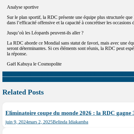
Analyse sportive
Sur le plan sportif, la RDC présente une équipe plus structurée que
dans l’efficacité offensive et la capacité à concrétiser les occasio
Jusqu’où les Léopards peuvent-ils aller ?
La RDC aborde ce Mondial sans statut de favori, mais avec une équipe
seront déterminantes. Si ces éléments sont réunis, la RDC peut espér
la réponse.
Gaël Kabuya le Cosmopolite
CNR/UNHCR : formation des autorités locales de Libenge formées sur 
Contrôle Parlementaire à Libenge : Une mission des députés provincia
Related Posts
Eliminatoire coupe du monde 2026 : la RDC gagne 3
juin 9, 2024
mars 2, 2025
Belinda Idiakamba