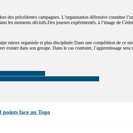
 lors des précédentes campagnes. L’organisation défensive constitue l’un
ns dans les moments décisifs.Des joueurs expérimentés, à l’image de Cédr
 mieux organisée et plus disciplinée.Dans une compétition de ce niveau,
er exister dans son groupe. Dans le cas contraire, l’apprentissage sera 
les lois internationales
ux déployée sur le secteur environnemental et minier
 points face au Togo