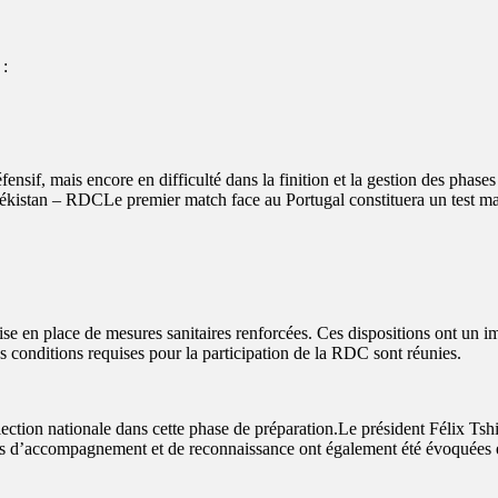
 :
éfensif, mais encore en difficulté dans la finition et la gestion des ph
tan – RDCLe premier match face au Portugal constituera un test majeu
e en place de mesures sanitaires renforcées. Ces dispositions ont un impa
es conditions requises pour la participation de la RDC sont réunies.
élection nationale dans cette phase de préparation.Le président Félix Tsh
es d’accompagnement et de reconnaissance ont également été évoquées e