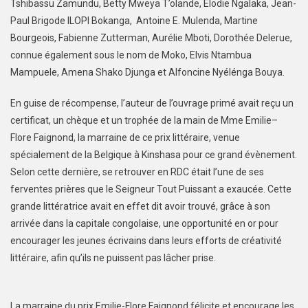
Tshibassu Zamundu, Betty Mweya T’olande, Elodie Ngalaka, Jean-
Paul Brigode ILOPI Bokanga, Antoine E. Mulenda, Martine
Bourgeois, Fabienne Zutterman, Aurélie Mboti, Dorothée Delerue,
connue également sous le nom de Moko, Elvis Ntambua
Mampuele, Amena Shako Djunga et Alfoncine Nyélénga Bouya.
En guise de récompense, l’auteur de l’ouvrage primé avait reçu un
certificat, un chèque et un trophée de la main de Mme Emilie–
Flore Faignond, la marraine de ce prix littéraire, venue
spécialement de la Belgique à Kinshasa pour ce grand évènement.
Selon cette dernière, se retrouver en RDC était l’une de ses
ferventes prières que le Seigneur Tout Puissant a exaucée. Cette
grande littératrice avait en effet dit avoir trouvé, grâce à son
arrivée dans la capitale congolaise, une opportunité en or pour
encourager les jeunes écrivains dans leurs efforts de créativité
littéraire, afin qu’ils ne puissent pas lâcher prise.
La marraine du prix Emilie-Flore Faignond félicite et encourage les