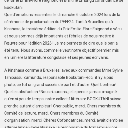
de Mme Emilie-Flore Faignond et Martine Emungu cofondatrice de
Bookutani.
Que d’émotions ressenties le dimanche 6 octobre 2024 lors de la
cérémonie de proclamation du PEFF24. Tant à Bruxelles qu’à
Kinshasa, la troisième édition du Prix Emilie-Flore Faignond a vécu
et nous sommes déjà impatients et fébriles de nous mettre à
l’œuvre pour l’édition 2026 ! Je me permets de dire que le pari a
été tenu. Nous avons, comme le veut notre objectif premier, mis
en lumière la littérature congolaise et ses jeunes écrivains.
A Kinshasa comme à Bruxelles, avec aux commandes Mme Sylvie
Tshibassu Zamundu, responsable Bookutani-Rdc, il n’y a pas
photo, ce fut un grand succès de part et d’autre. Quel bonheur!
Quelle satisfaction ! Nous n’aurions, je le pense, jamais imaginé
qu’en si peu de temps, notre collectif littéraire BOOKUTANI puisse
prendre autant d’ampleur ! Cher public, merci. Chers membres du
Comité de lecture, merci. Chers membres du Comité
d’organisation, merci. Chères Cofondatrices, merci, avait d’emblée
affirmé Mme Elodie Ngalaka, la responsable du Prix Émilie Flore