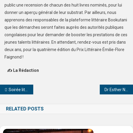
public une recension de chacun des huit livres nominés, pour lui
donner un aperçu général de leur substrat. Par ailleurs, nous
apprenons des responsables de la plateforme littéraire Bookutani
que les démarches seront faites auprès des autorités publiques
congolaises pour leur demander de booster les prestations de ces
jeunes talents littéraires. En attendant, rendez-vous est pris dans
deux ans, pour la quatrième édition du Prix Littéraire Émilie-Flore
Faignond !
✍ La Rédaction
Soirée littérature BOOKUTANI : « L’implacable Kinshasa », de Marc Kanyinda, un recueil de 12 nouvelles, rafle le grand prix littéraire Emilie-Flore Faignond.
Dr Esther Ntama Luzolo, tout feu tout flamme à la défense de sa mémoire de licence à l’ULK.
RELATED POSTS