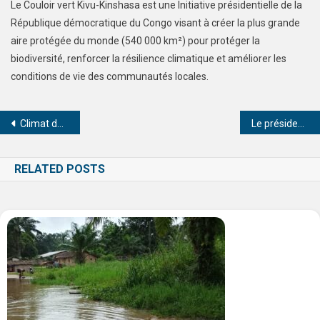
Le Couloir vert Kivu-Kinshasa est une Initiative présidentielle de la
République démocratique du Congo visant à créer la plus grande
aire protégée du monde (540 000 km²) pour protéger la
biodiversité, renforcer la résilience climatique et améliorer les
conditions de vie des communautés locales.
Climat des affaires en RDC : cap vers un cadre stratégique et compétitif !
Le président Bob Bolabwe Mbokoso et les membres de son parti ont célébré le 21ᵉ anniversaire du RPDR au cri de “Mazi Maza” !
RELATED POSTS