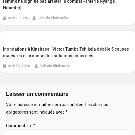
femme ne signifie pas arrêter le combat » (Marie Nyange
Ndambo)
avril 1, 2026
Belinda Idiakamba
Inondations à Kinshasa : Victor Tumba Tshikela décèle 5 causes
majeures et propose des solutions concrètes
avril 29, 2026
Belinda Idiakamba
Laisser un commentaire
Votre adresse e-mail ne sera pas publiée.
Les champs
obligatoires sont indiqués avec
*
Commentaire
*