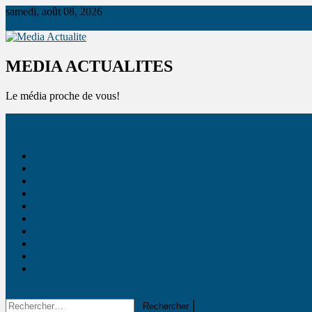
samedi, août 08, 2026
Media Actualite
MEDIA ACTUALITES
Le média proche de vous!
ECONOMIE
DEVELOPPEMENT
EDUCATION
ENVIRONNEMENT
FEMME
SANTE
SOCIETE
CULTURE
POLITIQUE
SPORTS