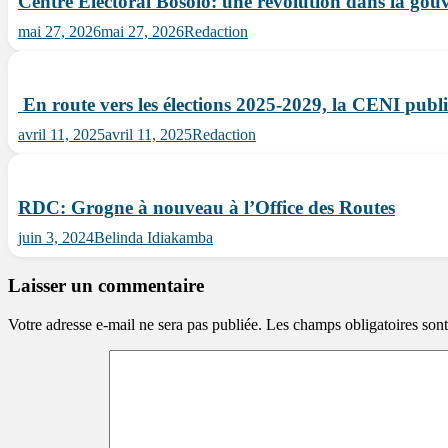
Centre Electoral Bosolo: une révolution dans la gouver
mai 27, 2026
mai 27, 2026
Redaction
En route vers les élections 2025-2029, la CENI publie
avril 11, 2025
avril 11, 2025
Redaction
RDC: Grogne à nouveau à l’Office des Routes
juin 3, 2024
Belinda Idiakamba
Laisser un commentaire
Votre adresse e-mail ne sera pas publiée.
Les champs obligatoires son