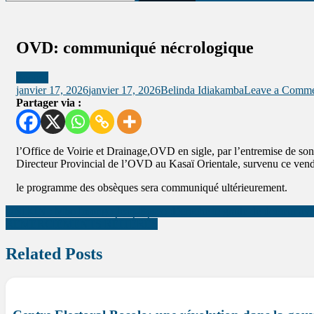
OVD: communiqué nécrologique
Societé
janvier 17, 2026
janvier 17, 2026
Belinda Idiakamba
Leave a Comm
Partager via :
l’Office de Voirie et Drainage,OVD en sigle, par l’entremise de so
Directeur Provincial de l’OVD au Kasaï Orientale, survenu ce ven
le programme des obsèques sera communiqué ultérieurement.
UNIKIN : Mbo Imongo Jean-Bosco décroche le grade de docteur avec
REMERCIEMENTS RÉITÉRÉS
Related Posts