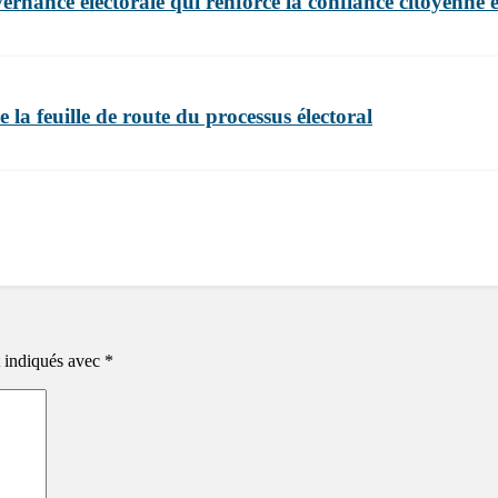
nance électorale qui renforce la confiance citoyenne et 
 la feuille de route du processus électoral
t indiqués avec
*