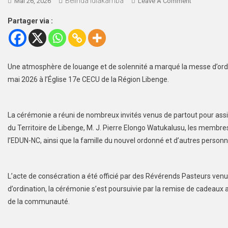
Belinda Idiakamba
Mai 26, 2026
Leave A Comment
Partager via :
Une atmosphère de louange et de solennité a marqué la messe d’ord
mai 2026 à l’Église 17e CECU de la Région Libenge.
La cérémonie a réuni de nombreux invités venus de partout pour assis
du Territoire de Libenge, M. J. Pierre Elongo Watukalusu, les membre
l’EDUN-NC, ainsi que la famille du nouvel ordonné et d’autres person
L’acte de consécration a été officié par des Révérends Pasteurs ven
d’ordination, la cérémonie s’est poursuivie par la remise de cadeau
de la communauté.