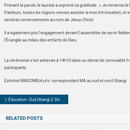
Prenant la parole, le lauréat a exprimé sa gratitude : « Je remercie
Pasteurs, toutes les régions venues assister à mon intronisation, et 
sincères remerciements au nom de Jésus-Christ.
Il a également pris l’engagement devant l’assemblée de servir fidèle
l’Évangile au milieu des enfants de Dieu.
La cérémonie s’est achevée à 14h10 dans un climat de convivialité fra
participants.
Ezéchiel BINGOMBI✍️✍️/ correspondant MA au sud et nord Ubangi
Éducation -Sud Ubangi 2: Des éducatrices du préscolaire formées pour améliorer le suivi pédagogique des enfants
RELATED POSTS