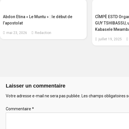
Abdon Etina « Le Muntu » : le début de
CÎMPÈ ESTD Organi
l’apostolat
GUY TSHIBASSU, un
Kabasele Mwamba
mai 23, 2026
Redaction
juillet 19, 2025
Laisser un commentaire
Votre adresse e-mail ne sera pas publiée.
Les champs obligatoires s
Commentaire
*