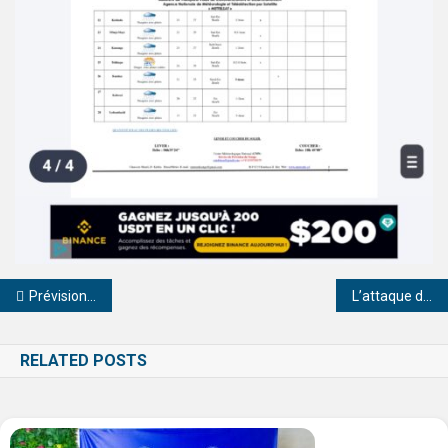
Prévisions METTELSAT de ce vendredi 18 avril 2025:Kinshasa et plusieurs autres villes sous orage et pluies isolées
L’attaque du village Komakiro par la milice Mombondo : une préméditation ou une prémonition ?
RELATED POSTS