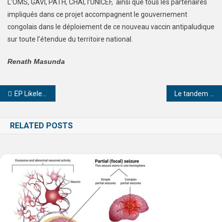
L’OMS, GAVI, PATH, CHAI, l’UNICEF, ainsi que tous les partenaires
impliqués dans ce projet accompagnent le gouvernement
congolais dans le déploiement de ce nouveau vaccin antipaludique
sur toute l’étendue du territoire national.
Renath Masunda
EP Likelemba de Libenge requinquée par le PDL-145T
Le tandem Constant Mutamba et Jules Alingete déterrent la hache de guerre.
RELATED POSTS