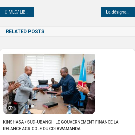
MLC/ LIBENGE : La Cellule « Les Amis De Papa Djoko » Du Quartier Zinga-zinga redynamise sa base
La désignation d’un Chef de localité adjoint à Bomanga Mafua( Libenge): un signal fort pour la Gouvernance de proximité
RELATED POSTS
KINSHASA / SUD-UBANGI : LE GOUVERNEMENT FINANCE LA
RELANCE AGRICOLE DU CDI BWAMANDA