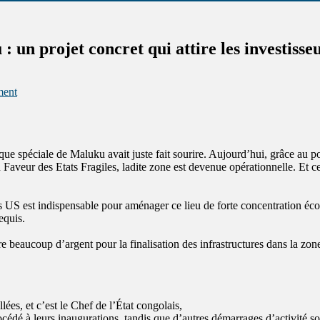
n projet concret qui attire les investisseu
ment
ique spéciale de Maluku avait juste fait sourire. Aujourd’hui, grâce a
 Faveur des Etats Fragiles, ladite zone est devenue opérationnelle. Et 
rs US est indispensable pour aménager ce lieu de forte concentration é
equis.
ucoup d’argent pour la finalisation des infrastructures dans la zone
lées, et c’est le Chef de l’État congolais,
cédé à leurs inaugurations, tandis que d’autres démarrages d’activité s