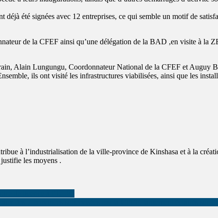
 déjà été signées avec 12 entreprises, ce qui semble un motif de satisfa
teur de la CFEF ainsi qu’une délégation de la BAD ,en visite à la 
ur terrain, Alain Lungungu, Coordonnateur National de la CFEF et Auguy
e, ils ont visité les infrastructures viabilisées, ainsi que les installa
ntribue à l’industrialisation de la ville-province de Kinshasa et à la cr
justifie les moyens .
oire de licence à l’ULK.
aux des 7 provinces supervisées par la CFEF, largement éclairés sur l’