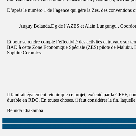
D’après le numéro 1 de l’agence qui gère la Zes, des conventions ont
Auguy Bolanda,Dg de l’AZES et Alain Lungungu , Coordonna
Et pour se rendre compte l’effectivité des activités et travaux s
BAD à cette Zone Economique Spéciale (ZES) pilote de Maluku. Ensembl
Saphire Ceramics.
Il faudrait également retenir que ce projet, exécuté par la CFEF, co
durable en RDC. En toutes choses, il faut considérer la fin, laquelle 
Belinda Idiakamba
Dr Esther Ntama Luzolo, tout feu tout flamme à la défense de sa mém
Journée d’information sur le PDL-145T:Les caucus des députés nation