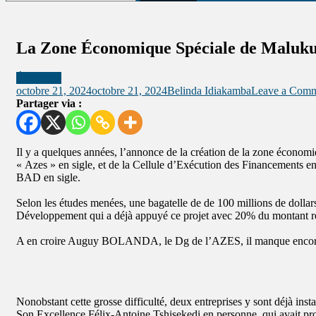
La Zone Économique Spéciale de Maluku : u
Économie
octobre 21, 2024
octobre 21, 2024
Belinda Idiakamba
Leave a Com
Partager via :
Il y a quelques années, l’annonce de la création de la zone économ
« Azes » en sigle, et de la Cellule d’Exécution des Financements en
BAD en sigle.
Selon les études menées, une bagatelle de de 100 millions de dolla
Développement qui a déjà appuyé ce projet avec 20% du montant r
A en croire Auguy BOLANDA, le Dg de l’AZES, il manque encore bea
Nonobstant cette grosse difficulté, deux entreprises y sont déjà instal
Son Excellence Félix-Antoine Tshisekedi en personne, qui avait pro