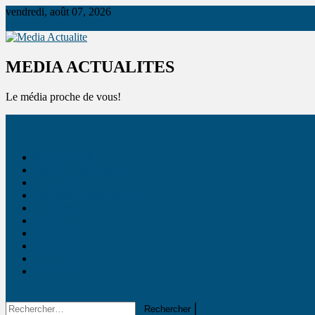
vendredi, août 07, 2026
Media Actualite
MEDIA ACTUALITES
Le média proche de vous!
ECONOMIE
DEVELOPPEMENT
EDUCATION
ENVIRONNEMENT
FEMME
SANTE
SOCIETE
CULTURE
POLITIQUE
SPORTS