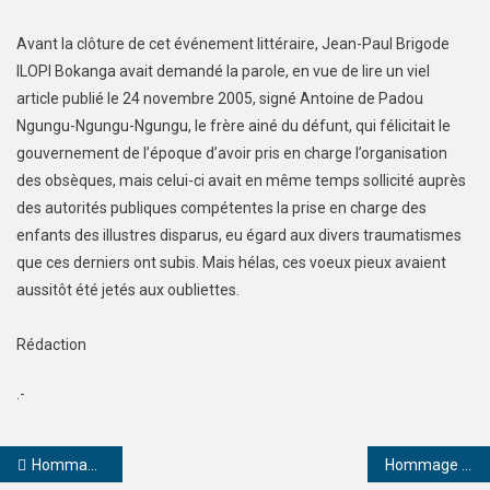
Avant la clôture de cet événement littéraire, Jean-Paul Brigode
ILOPI Bokanga avait demandé la parole, en vue de lire un viel
article publié le 24 novembre 2005, signé Antoine de Padou
Ngungu-Ngungu-Ngungu, le frère ainé du défunt, qui félicitait le
gouvernement de l’époque d’avoir pris en charge l’organisation
des obsèques, mais celui-ci avait en même temps sollicité auprès
des autorités publiques compétentes la prise en charge des
enfants des illustres disparus, eu égard aux divers traumatismes
que ces derniers ont subis. Mais hélas, ces voeux pieux avaient
aussitôt été jetés aux oubliettes.
Rédaction
.-
Hommage au Grand Camarade Désiré Itegwa Nchiko, l’impénitent défenseur des prolétaires !
Hommage de l’ARAPH, l’association des Anciens élèves de l’Institut Saint Raphaël de Limete, au feu Philippe Luzayadio Mbomba Luphy.