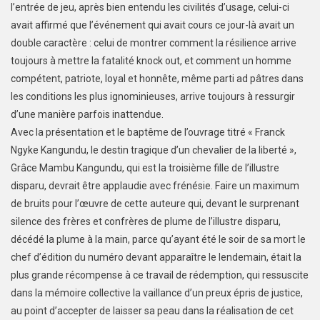
l’entrée de jeu, après bien entendu les civilités d’usage, celui-ci
avait affirmé que l’événement qui avait cours ce jour-là avait un
double caractère : celui de montrer comment la résilience arrive
toujours à mettre la fatalité knock out, et comment un homme
compétent, patriote, loyal et honnête, même parti ad pâtres dans
les conditions les plus ignominieuses, arrive toujours à ressurgir
d’une manière parfois inattendue.
Avec la présentation et le baptême de l’ouvrage titré « Franck
Ngyke Kangundu, le destin tragique d’un chevalier de la liberté »,
Grâce Mambu Kangundu, qui est la troisième fille de l’illustre
disparu, devrait être applaudie avec frénésie. Faire un maximum
de bruits pour l’œuvre de cette auteure qui, devant le surprenant
silence des frères et confrères de plume de l’illustre disparu,
décédé la plume à la main, parce qu’ayant été le soir de sa mort le
chef d’édition du numéro devant apparaître le lendemain, était la
plus grande récompense à ce travail de rédemption, qui ressuscite
dans la mémoire collective la vaillance d’un preux épris de justice,
au point d’accepter de laisser sa peau dans la réalisation de cet