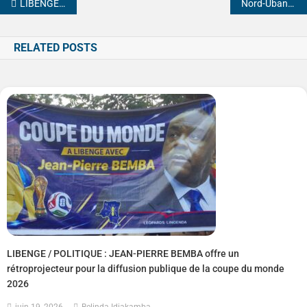
LIBENGE : L’ACDL célèbre son 5e anniversaire sous le signe de l’unité et du développement
Nord-Ubangi : le rapatriement des réfugiés centrafricains au centre de l’atelier stratégique du HCR à Gbadolite
RELATED POSTS
LIBENGE / POLITIQUE : JEAN-PIERRE BEMBA offre un
rétroprojecteur pour la diffusion publique de la coupe du monde
2026
juin 19, 2026
Belinda Idiakamba