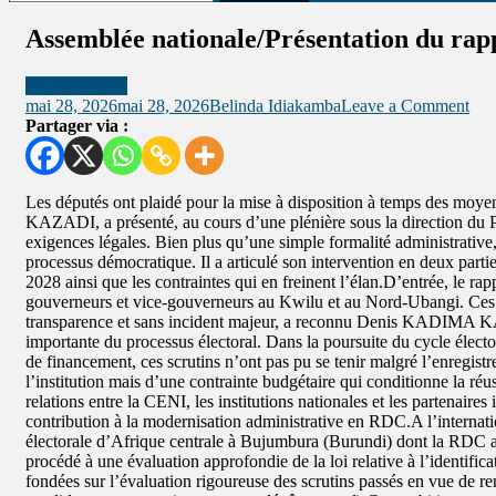
Assemblée nationale/Présentation du rap
Uncategorized
mai 28, 2026
mai 28, 2026
Belinda Idiakamba
Leave a Comment
Partager via :
Les députés ont plaidé pour la mise à disposition à temps des m
KAZADI, a présenté, au cours d’une plénière sous la direction d
exigences légales. Bien plus qu’une simple formalité administrative, 
processus démocratique. Il a articulé son intervention en deux partie
2028 ainsi que les contraintes qui en freinent l’élan.D’entrée, le rap
gouverneurs et vice-gouverneurs au Kwilu et au Nord-Ubangi. Ces sc
transparence et sans incident majeur, a reconnu Denis KADIMA KAZAD
importante du processus électoral. Dans la poursuite du cycle élector
de financement, ces scrutins n’ont pas pu se tenir malgré l’enregistr
l’institution mais d’une contrainte budgétaire qui conditionne la réu
relations entre la CENI, les institutions nationales et les partenaire
contribution à la modernisation administrative en RDC.A l’internat
électorale d’Afrique centrale à Bujumbura (Burundi) dont la RDC a é
procédé à une évaluation approfondie de la loi relative à l’identifi
fondées sur l’évaluation rigoureuse des scrutins passés en vue de ren