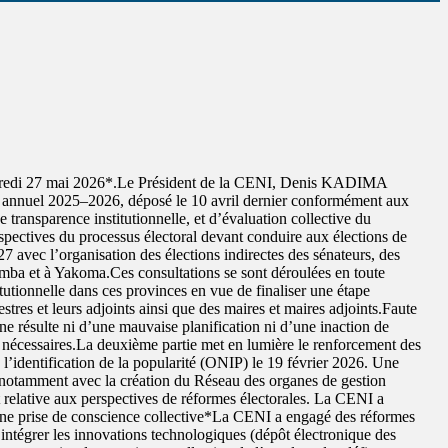
ercredi 27 mai 2026*.Le Président de la CENI, Denis KADIMA
 annuel 2025–2026, déposé le 10 avril dernier conformément aux
 transparence institutionnelle, et d’évaluation collective du
erspectives du processus électoral devant conduire aux élections de
27 avec l’organisation des élections indirectes des sénateurs, des
mba et à Yakoma.Ces consultations se sont déroulées en toute
tionnelle dans ces provinces en vue de finaliser une étape
tres et leurs adjoints ainsi que des maires et maires adjoints.Faute
 ne résulte ni d’une mauvaise planification ni d’une inaction de
ces nécessaires.La deuxième partie met en lumière le renforcement des
de l’identification de la popularité (ONIP) le 19 février 2026. Une
e notamment avec la création du Réseau des organes de gestion
t relative aux perspectives de réformes électorales. La CENI a
our une prise de conscience collective*La CENI a engagé des réformes
 à intégrer les innovations technologiques (dépôt électronique des