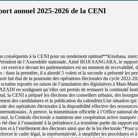
port annuel 2025-2026 de la CENI
oyens conséquents à la CENI pour un rendement optimal**Kinshasa, m
u Président de l’Assemblée nationale, Aimé BOJI SANGARA, le rapport
cet exercice devant les parlementaires est un moment de recevabilité, de
s : dans la première, il a abordé 5 volets et la seconde a présenté les p
port fait état de la poursuite des opérations électorales du cycle 2022-20
rutins reportés en raison de l’annulation des législatives à Masi-Mani
I en soulignant qu’elles ont permis de restaurer la continuité institu
al, la CENI a préparé les élections des conseillers urbains, des bourgmes
ement des candidatures et la publication du calendrier.Une situation qui
ssite des opérations électorales à la disponibilité effective des ressour
s internationaux. A preuve, la transmission officielle à l’Office national 
ional, la Centrale électorale a maintenu une coopération active marqué
té élue à l’unanimité à la présidence.La troisième partie du rapport es
cation et à l’enrôlement des électeurs ainsi que de la loi électorale.*P
forcer le cadre légal, la représentativité, à simplifier les procédures et