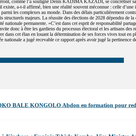
ront, comme l’a souligné Denis KADIMA KAZADI, se concrétiser sans u
il existe, a-t-il affirmé, bien une réalité souvent méconnue : celle d’une i
ères parmi les complexes au monde. Dans des délais particulièrement con
 structurels majeurs. La réussite des élections de 2028 dépendra de la ca
iorité nationale permanente. »C’est dans cet esprit de responsabilité pa
ite donc à être les gardiens du processus électoral et les artisans des r
dans cet élan en louant la détermination de ses forces vives tout en pla
nationale a jugé recevable ce rapport après avoir jugé la pertinence d
qui renforce la confiance citoyenne et la crédibilité des résultats
le DJOKO BALE KONGOLO Abdon en formation pour red