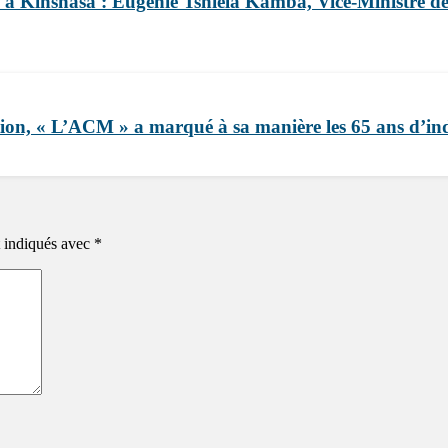
 à Kinshasa : Eugénie Tshiela Kamba, Vice-Ministre de 
tation, « L’ACM » a marqué à sa manière les 65 ans d’
t indiqués avec
*