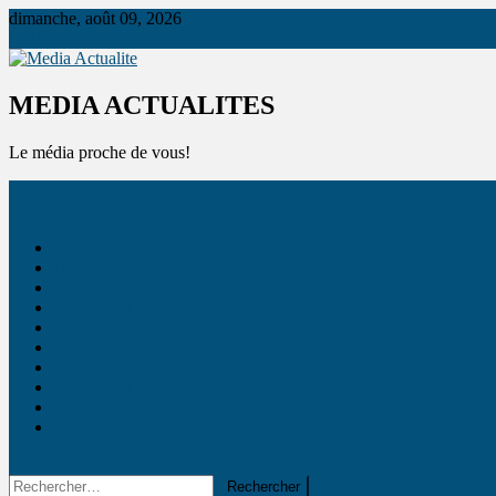
dimanche, août 09, 2026
Media Actualite
MEDIA ACTUALITES
Le média proche de vous!
ECONOMIE
DEVELOPPEMENT
EDUCATION
ENVIRONNEMENT
FEMME
SANTE
SOCIETE
CULTURE
POLITIQUE
SPORTS