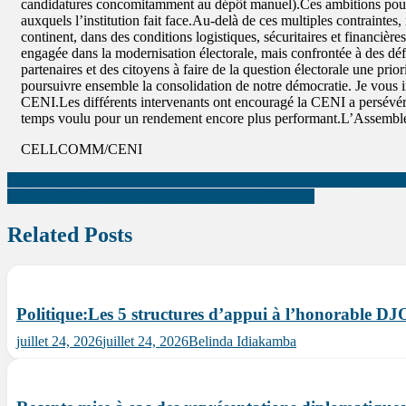
candidatures concomitamment au dépôt manuel).Ces ambitions pour
auxquels l’institution fait face.Au-delà de ces multiples contraintes, 
continent, dans des conditions logistiques, sécuritaires et financi
engagée dans la modernisation électorale, mais confrontée à des défis
partenaires et des citoyens à faire de la question électorale une pr
poursuivre ensemble la consolidation de notre démocratie. Je vous inv
CENI.Les différents intervenants ont encouragé la CENI a persévérer 
temps voulu pour un rendement encore plus performant.L’Assemblée 
CELLCOMM/CENI
Centre Electoral Bosolo: une révolution dans la gouvernance électorale 
AN : la CENI présente son rapport annuel 2025-2026
Related Posts
Politique:Les 5 structures d’appui à l’honorab
juillet 24, 2026
juillet 24, 2026
Belinda Idiakamba