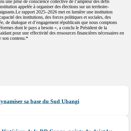
ne prise de conscience collective de l’ampleur des défis
nstitution appelée à organiser des élections sur un territoire-
traignants.Le rapport 2025–2026 met en lumière une institution
pacité des institutions, des forces politiques et sociales, des
rtagée, de dialogue et d’engagement républicain que nous comptons
éformes dont le pays a besoin », a conclu le Président de la
idant pour une effectivité des ressources financières nécessaires en
e son contenu.*
ynamiser sa base du Sud Ubangi