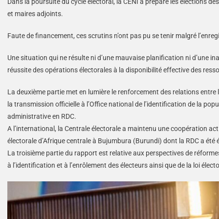
Dans la poursuite du cycle électoral, la CENI a préparé les élections de
et maires adjoints.
Faute de financement, ces scrutins n’ont pas pu se tenir malgré l’enreg
Une situation qui ne résulte ni d’une mauvaise planification ni d’une in
réussite des opérations électorales à la disponibilité effective des res
La deuxième partie met en lumière le renforcement des relations entre la
la transmission officielle à l’Office national de l’identification de la p
administrative en RDC.
A l’international, la Centrale électorale a maintenu une coopération 
électorale d’Afrique centrale à Bujumbura (Burundi) dont la RDC a été é
La troisième partie du rapport est relative aux perspectives de réforme
à l’identification et à l’enrôlement des électeurs ainsi que de la loi électo