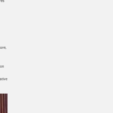
res
euve,
ion
ative