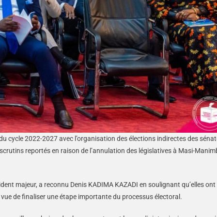
s du cycle 2022-2027 avec l’organisation des élections indirectes des sénat
crutins reportés en raison de l’annulation des législatives à Masi-Manim
cident majeur, a reconnu Denis KADIMA KAZADI en soulignant qu’elles ont
n vue de finaliser une étape importante du processus électoral.