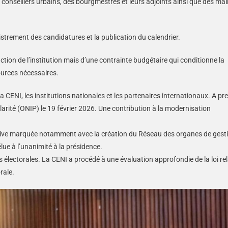
s conseillers urbains, des bourgmestres et leurs adjoints ainsi que des mai
istrement des candidatures et la publication du calendrier.
action de l’institution mais d’une contrainte budgétaire qui conditionne la
sources nécessaires.
 CENI, les institutions nationales et les partenaires internationaux. A pr
opularité (ONIP) le 19 février 2026. Une contribution à la modernisation
active marquée notamment avec la création du Réseau des organes de gest
lue à l’unanimité à la présidence.
s électorales. La CENI a procédé à une évaluation approfondie de la loi rel
rale.