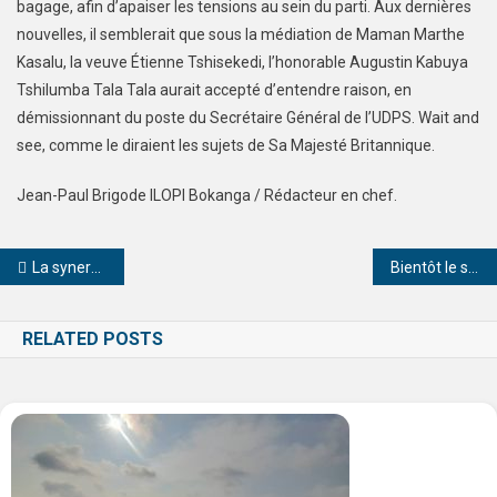
bagage, afin d’apaiser les tensions au sein du parti. Aux dernières
nouvelles, il semblerait que sous la médiation de Maman Marthe
Kasalu, la veuve Étienne Tshisekedi, l’honorable Augustin Kabuya
Tshilumba Tala Tala aurait accepté d’entendre raison, en
démissionnant du poste du Secrétaire Général de l’UDPS. Wait and
see, comme le diraient les sujets de Sa Majesté Britannique.
Jean-Paul Brigode ILOPI Bokanga / Rédacteur en chef.
La synergie des syndicats des enseignants rappelle au gouvernement ses engagements!
Bientôt le système de paiement des supermarchés et autres activités similaires sera connecté au serveur de la DGI
RELATED POSTS